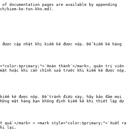
 of documentation pages are available by appending 
ch/kiem-ke-ton-kho.md).

 được cập nhật khi kiểm kê được nộp. Để kiểm kê hàng 
="color:$primary;">`Hoàn thành`</mark>, quản trị viên 
mặt hoặc khi cần chỉnh sửa trước khi kiểm kê được nộp.

kiểm kê được nộp. Để tránh điều này, hãy bảo đảm mọi 
hững mặt hàng bạn không định kiểm kê khi thiết lập dự 
t quả`</mark> > <mark style="color:$primary;">`Xuất ra 
hi lại.
