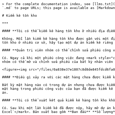
> For the complete documentation index, see [llms.txt](
`.md` to page URLs; this page is available as [Markdown
# Kiểm kê tồn kho

***

#### **Tôi có thể kiểm kê hàng tồn kho ở nhiều địa điểm
Không. Mỗi lần kiểm kê hàng tồn kho được gắn với một đị
tồn kho ở nhiều cơ sở, hãy tạo một dự án kiểm kê riêng 
#### **Quản trị viên nhóm có thể chỉnh sửa phiếu công v
Có. Ngay cả khi một phiếu công việc đang <mark style="c
nhóm có thể mở và chỉnh sửa phiếu của bất kỳ nhân viên 
<figure><img src="/files/0a838e37e1807c8d8de845fdcd6fa0
#### **Điều gì xảy ra với các mặt hàng chưa được kiểm k
Bất kỳ mặt hàng nào có trong dự án nhưng chưa được kiểm
mặt hàng trong phiếu công việc của bạn đã được kiểm kê 
án.

#### **Tôi có thể xuất kết quả kiểm kê hàng tồn kho khô
Có. Sau khi một lần kiểm kê đã được nộp, hãy mở dự án k
Excel`</mark>. Bản xuất bao gồm **Ban đầu** **Số lượng*