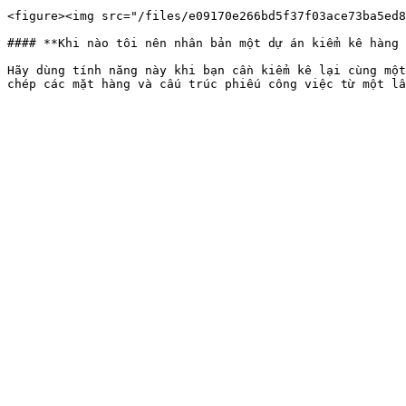
<figure><img src="/files/e09170e266bd5f37f03ace73ba5ed8
#### **Khi nào tôi nên nhân bản một dự án kiểm kê hàng 
Hãy dùng tính năng này khi bạn cần kiểm kê lại cùng một