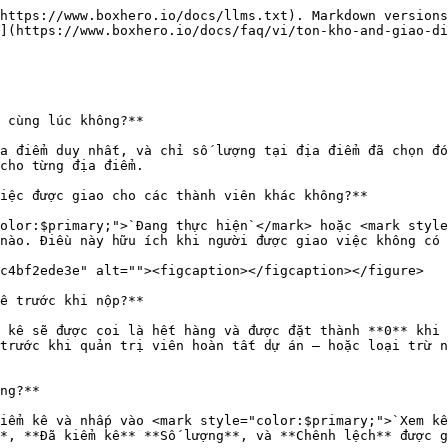
https://www.boxhero.io/docs/llms.txt). Markdown versions
](https://www.boxhero.io/docs/faq/vi/ton-kho-and-giao-di
 cùng lúc không?**

a điểm duy nhất, và chỉ số lượng tại địa điểm đã chọn đó
cho từng địa điểm.

iệc được giao cho các thành viên khác không?**

olor:$primary;">`Đang thực hiện`</mark> hoặc <mark style
nào. Điều này hữu ích khi người được giao việc không có 
c4bf2ede3e" alt=""><figcaption></figcaption></figure>

ê trước khi nộp?**

 kê sẽ được coi là hết hàng và được đặt thành **0** khi 
trước khi quản trị viên hoàn tất dự án — hoặc loại trừ n
ng?**

iểm kê và nhấp vào <mark style="color:$primary;">`Xem kế
*, **Đã kiểm kê** **Số lượng**, và **Chênh lệch** được g