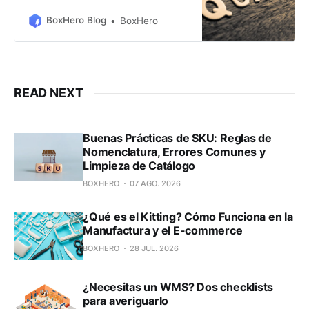
fabricantes lo exigen y cómo
influye en tus costos de inventario.
BoxHero Blog
BoxHero
Aprende a gestionarlo eficazmente
con BoxHero.
READ NEXT
Buenas Prácticas de SKU: Reglas de
Nomenclatura, Errores Comunes y
Limpieza de Catálogo
BOXHERO
07 AGO. 2026
¿Qué es el Kitting? Cómo Funciona en la
Manufactura y el E-commerce
BOXHERO
28 JUL. 2026
¿Necesitas un WMS? Dos checklists
para averiguarlo