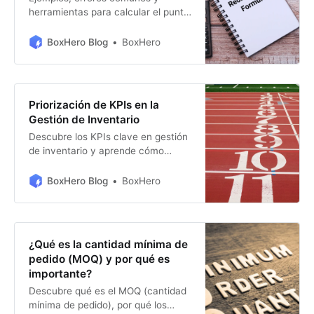
herramientas para calcular el punto
de reorden y evitar roturas de stock
mientras optimizas costos y capital
BoxHero Blog
BoxHero
de trabajo.
Priorización de KPIs en la
Gestión de Inventario
Descubre los KPIs clave en gestión
de inventario y aprende cómo
optimizar tus operaciones con
herramientas como BoxHero.
BoxHero Blog
BoxHero
Mejora eficiencia, reduce costes y
potencia tu negocio.
¿Qué es la cantidad mínima de
pedido (MOQ) y por qué es
importante?
Descubre qué es el MOQ (cantidad
mínima de pedido), por qué los