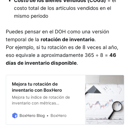
Costo de los Bienes Vendidos (COGS)
= el
costo total de los artículos vendidos en el
mismo período
Puedes pensar en el DOH como una versión
temporal de la
rotación de inventario
.
Por ejemplo, si tu rotación es de 8 veces al año,
eso equivale a aproximadamente 365 ÷ 8 =
46
días de inventario disponible
.
Mejora tu rotación de
inventario con BoxHero
Mejora tu índice de rotación de
inventario con métricas
automáticas. Usa BoxHero para
optimizar tus existencias, reducir
BoxHero Blog
BoxHero
stock muerto y aumentar tus
ventas.