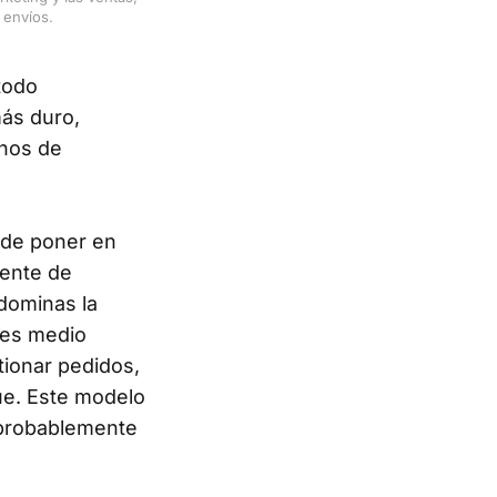
 envíos.
todo
más duro,
anos de
o de poner en
uente de
 dominas la
enes medio
tionar pedidos,
ue. Este modelo
 probablemente