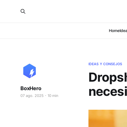
Home
Ide
IDEAS Y CONSEJOS
Dropsh
necesi
BoxHero
07 ago. 2025
10 min