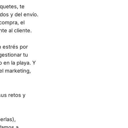
aquetes, te
os y del envío.
 compra, el
e al cliente.
n estrés por
gestionar tu
 en la playa. Y
el marketing,
us retos y
erlas),
 Vamos a