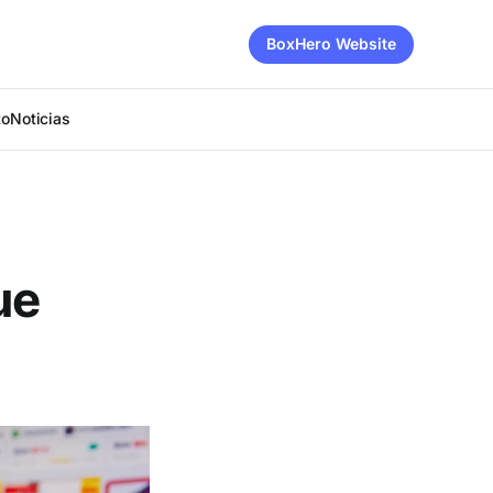
BoxHero Website
to
Noticias
ue