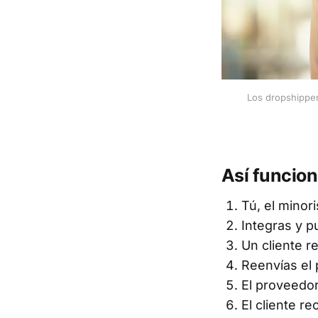
Los dropshipper
Así funcion
Tú, el minor
Integras y p
Un cliente r
Reenvías el 
El proveedor
El cliente re