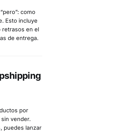
 “pero”: como
e. Esto incluye
 retrasos en el
as de entrega.
opshipping
oductos por
 sin vender.
s, puedes lanzar