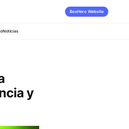
BoxHero Website
to
Noticias
a
ncia y