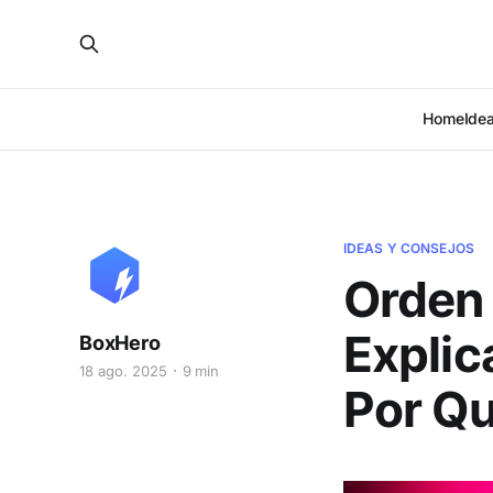
Home
Ide
IDEAS Y CONSEJOS
Orden 
Explic
BoxHero
18 ago. 2025
9 min
Por Qu