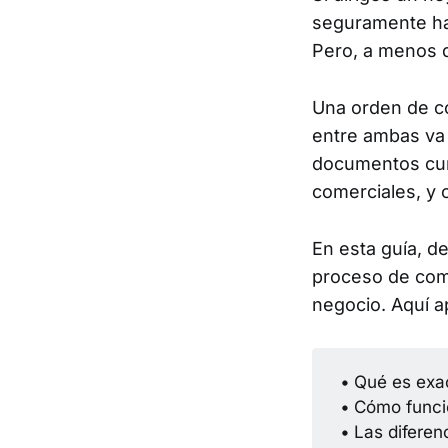
seguramente has
Pero, a menos q
Una orden de co
entre ambas va 
documentos cum
comerciales, y
En esta guía, 
proceso de com
negocio. Aquí a
•
Qué es exac
•
Cómo funcio
•
Las diferen