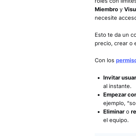
roles con límit
Miembro
y
Visu
necesite acceso
Esto te da un c
precio, crear o 
Con los
permis
Invitar usua
al instante.
Empezar con
ejemplo, “sol
Eliminar
o
r
el equipo.