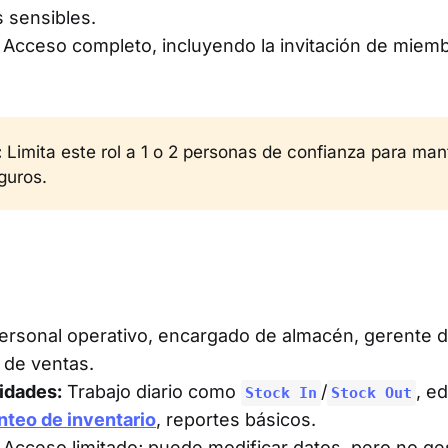
s sensibles.
Acceso completo, incluyendo la invitación de miemb
:
Limita este rol a 1 o 2 personas de confianza para man
guros.
rsonal operativo, encargado de almacén, gerente d
 de ventas.
idades:
Trabajo diario como
/
, e
Stock In
Stock Out
nteo de inventario
, reportes básicos.
Acceso limitado; puede modificar datos, pero no ge