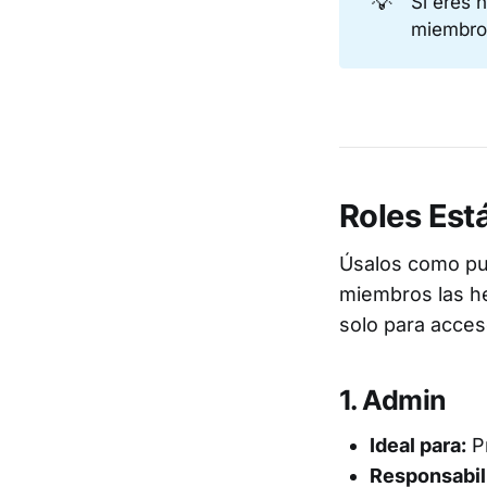
💡
Si eres 
miembros
Roles Est
Úsalos como pun
miembros las her
solo para acces
1. Admin
Ideal para:
Pr
Responsabil