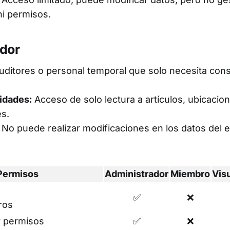
ni permisos.
ador
ditores o personal temporal que solo necesita cons
idades:
Acceso de solo lectura a artículos, ubicacio
s.
No puede realizar modificaciones en los datos del 
Permisos
Administrador
Miembro
Vis
✅
❌
ros
y permisos
✅
❌