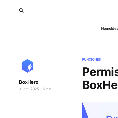
Home
Ide
FUNCIONES
Permi
BoxHer
BoxHero
31 oct. 2025
6 min