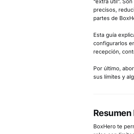
“extra útil”. S
precisos, reduc
partes de BoxHe
Esta guía expli
configurarlos e
recepción, contr
Por último, abo
sus límites y al
Resumen 
BoxHero te perm