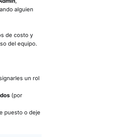
Admin
,
uando alguien
os de costo y
eso del equipo.
signarles un rol
ados
(por
de puesto o deje