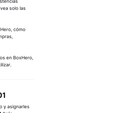
istencias
vea solo las
Hero, cómo
mpras,
sos en BoxHero,
lizar.
01
o y asignarles