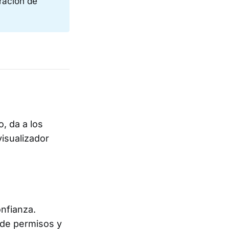
ración de
, da a los
visualizador
nfianza.
 de permisos y