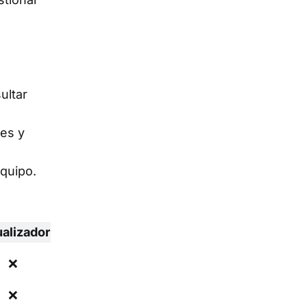
ultar
nes y
equipo.
ualizador
❌
❌