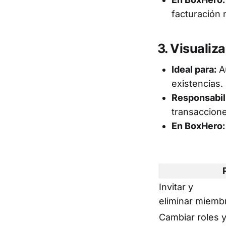
facturación 
3. Visualiz
Ideal para:
Au
existencias.
Responsabil
transaccione
En BoxHero:
Invitar y
eliminar miemb
Cambiar roles 