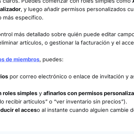
es claros. Puedes comenzar con roles simples como
alizador
, y luego añadir permisos personalizados c
 más específico.
ontrol más detallado sobre quién puede editar camp
eliminar artículos, o gestionar la facturación y el acc
os de miembros
, puedes:
rios
por correo electrónico o enlace de invitación y a
 roles simples
y
afinarlos con permisos personaliz
o recibir artículos” o “ver inventario sin precios”).
educir el acces
o al instante cuando alguien cambie 