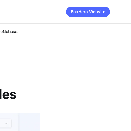
BoxHero Website
to
Noticias
les