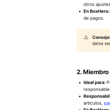
otros ajuste
En BoxHero:
de pagos.
⚠️
Consejo
datos se
2. Miembro
Ideal para:
Pe
responsable
Responsabil
artículos,
co
En BoxHero: