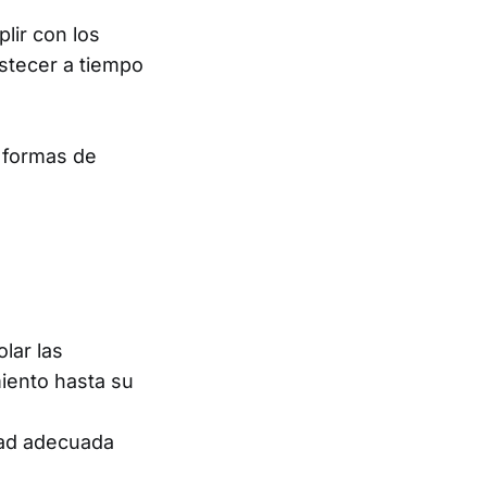
lir con los
astecer a tiempo
s formas de
lar las
iento hasta su
dad adecuada