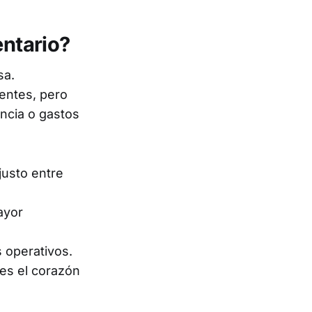
entario?
sa.
entes, pero
ncia o gastos
justo entre
ayor
 operativos.
es el corazón