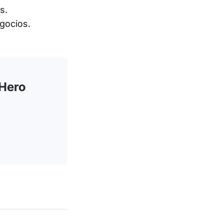
s.
egocios.
xHero