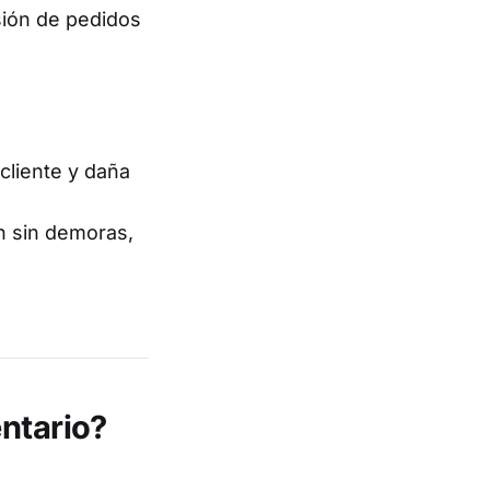
sión de pedidos
cliente y daña
n sin demoras,
entario?