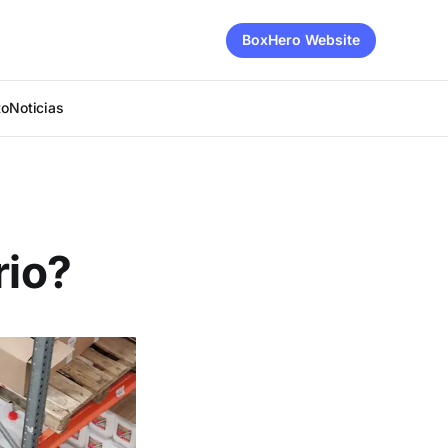
BoxHero Website
to
Noticias
rio?