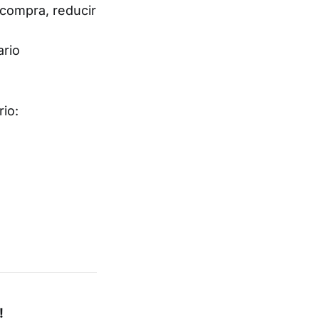
 compra, reducir
ario
rio:
!