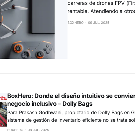
carreras de drones FPV (Fi
rentable. Atendiendo a otro
BOXHERO
09 JUL. 2025
BoxHero: Donde el diseño intuitivo se convie
negocio inclusivo – Dolly Bags
Para Prakash Godhwani, propietario de Dolly Bags en Guj
sistema de gestión de inventario eficiente no se trata so
stock en tiempo real, sino también de lo fácil que es de
BOXHERO
08 JUL. 2025