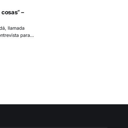
 cosas” –
dá, llamada
ntrevista para
 sobre diversos
duo