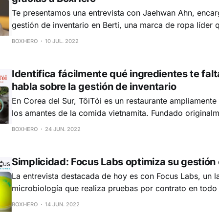
Te presentamos una entrevista con Jaehwan Ahn, encar
gestión de inventario en Berti, una marca de ropa líder 
tiendas físicas como en línea. Antes de BoxHero, controlar el inventario
BOXHERO
10 JUL. 2022
era una tarea frustrante. P. ¿Cómo gestionabas el inventario antes de usar
BoxHero? Antes de
Identifica fácilmente qué ingredientes te falt
habla sobre la gestión de inventario
En Corea del Sur, TôiTỏi es un restaurante ampliamente
los amantes de la comida vietnamita. Fundado originalme
de Itaewon en Seúl, TôiTỏi gestiona actualmente sucursa
BOXHERO
24 JUN. 2022
barrios y grandes almacenes en todo el país. Traducido
aproximadamente como "Yo Ajo" (Tôi significa “yo”
Simplicidad: Focus Labs optimiza su gestión
La entrevista destacada de hoy es con Focus Labs, un l
microbiología que realiza pruebas por contrato en todo
productos, excepto alimentos. Desde cremas y maquilla
BOXHERO
14 JUN. 2022
pintura e incluso dispositivos médicos utilizados en cir