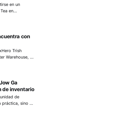
irse en un
 Tea en
36 Streets. Bajo
solo ha llevado
ncuentra con
o Trish
lter Warehouse, ha
e tratamiento de
e en Florida, H2O
 Jow Ga
n de inventario
munidad de
 práctica, sino un
 esta escuela de