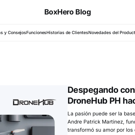
BoxHero Blog
as y Consejos
Funciones
Historias de Clientes
Novedades del Produc
Despegando con B
DroneHub PH hac
La pasión puede ser la bas
Andre Patrick Martinez, fun
transformó su amor por los