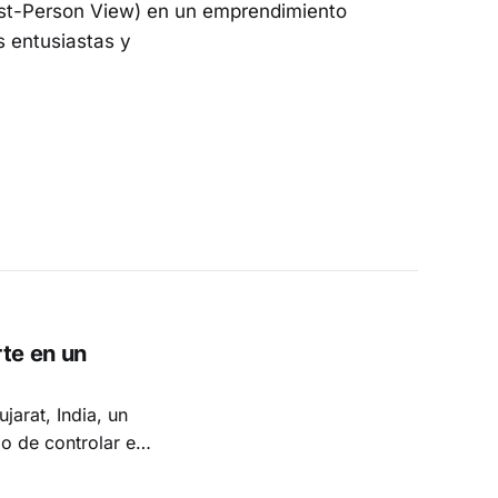
rst-Person View) en un emprendimiento
s entusiastas y
rte en un
arat, India, un
lo de controlar el
 usar. Aunque la