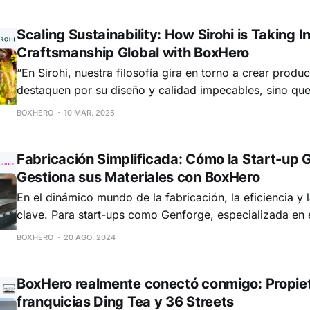
precisión y las actualizaciones en tiempo real son caract
Prakash
Scaling Sustainability: How Sirohi is Taking I
Craftsmanship Global with BoxHero
“En Sirohi, nuestra filosofía gira en torno a crear produ
destaquen por su diseño y calidad impecables, sino qu
una historia”, enfatiza Gauri Malik, fundadora de Sirohi,
BOXHERO
10 MAR. 2025
Report 2023-2024 de la organización. Descubre cómo la empresa
entrelaza el arte con la
Fabricación Simplificada: Cómo la Start-up 
Gestiona sus Materiales con BoxHero
En el dinámico mundo de la fabricación, la eficiencia y 
clave. Para start-ups como Genforge, especializada en 
máquinas láser para cortar diversos materiales, gestiona
BOXHERO
20 AGO. 2024
manera efectiva puede ser un factor decisivo para el é
con Daniel Kim, especialista en
BoxHero realmente conectó conmigo: Propiet
franquicias Ding Tea y 36 Streets