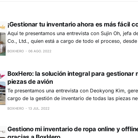
¡Gestionar tu inventario ahora es más fácil 
Aquí te presentamos una entrevista con Sujin Oh, jefa d
Co., Ltd., quien está a cargo de todo el proceso, desde
el producto hasta la distribución. ¡Su empresa ha sido un
BOXHERO
06 AGO. 2022
BoxHero: la solución integral para gestionar
piezas de avión
Te presentamos una entrevista con Deokyong Kim, gere
cargo de la gestión de inventario de todas las piezas ne
reparaciones del equipo de mantenimiento de Guardians
BOXHERO
13 JUL. 2022
Guardians Aviation es una empresa del sector aeronáuti
en servicios de formación para pilotos. Opera en múltip
Gestiono mi inventario de ropa online y offlin
gracias a BoxHero