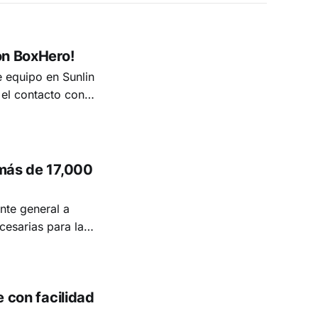
con BoxHero!
e equipo en Sunlin
 el contacto con
a usuaria fiel de
BoxHero durante mucho tiempo! P. Por favor, preséntate. R. Hola,
 más de 17,000
nte general a
cesarias para las
 Aviation.
co especializada
les ubicaciones
e con facilidad