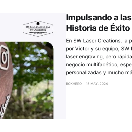
artes marciales, compuesta completamente por voluntar
referente en la
Impulsando a la
Historia de Éxit
En SW Laser Creations, la p
por Victor y su equipo, S
laser engraving, pero rápi
negocio multifacético, espe
personalizadas y mucho má
BOXHERO
15 MAY. 2024