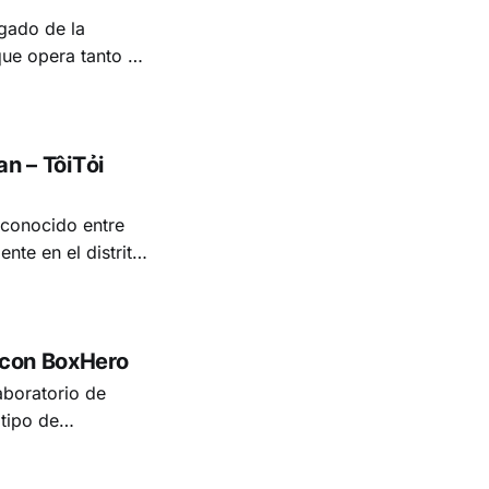
gado de la
que opera tanto en
an – TôiTỏi
 conocido entre
nte en el distrito
les en varios
 con BoxHero
aboratorio de
 tipo de
je hasta bolas de
ugías, Focus Labs