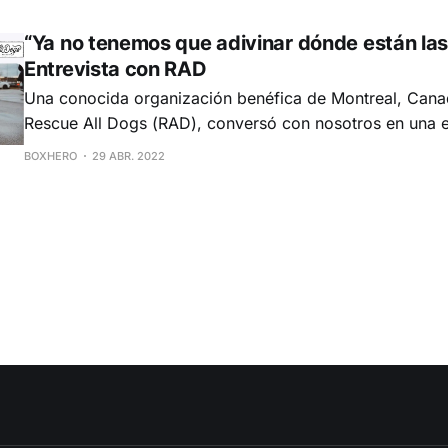
lleva a cabo pruebas para garantizar que todos
“Ya no tenemos que adivinar dónde están las
Entrevista con RAD
Una conocida organización benéfica de Montreal, Cana
Rescue All Dogs (RAD), conversó con nosotros en una e
compartir su experiencia con BoxHero. Las representantes de RAD, Karen
BOXHERO
29 ABR. 2022
y Elisa, hablaron con nosotros a través de Google Meet
temas, desde sus necesidades de inventario hasta el ar