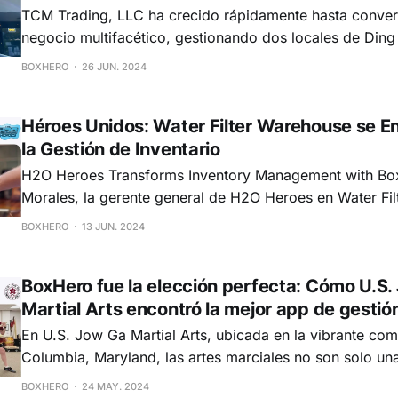
TCM Trading, LLC ha crecido rápidamente hasta convert
negocio multifacético, gestionando dos locales de Ding
Washington y su propia marca de café de especialidad, 
BOXHERO
26 JUN. 2024
el liderazgo de los cofundadores Lily e Ikaika, TCM no 
los sabores tan queridos del té
Héroes Unidos: Water Filter Warehouse se E
la Gestión de Inventario
H2O Heroes Transforms Inventory Management with BoxHer
Morales, la gerente general de H2O Heroes en Water Fi
estado en una misión para revolucionar las soluciones d
BOXHERO
13 JUN. 2024
agua desde la creación de la empresa en 2017. Con sed
Heroes se dedica a ofrecer
BoxHero fue la elección perfecta: Cómo U.S.
Martial Arts encontró la mejor app de gestió
En U.S. Jow Ga Martial Arts, ubicada en la vibrante co
Columbia, Maryland, las artes marciales no son solo una
estilo de vida. Dirigida por el reconocido Sifu Alex Lim,
BOXHERO
24 MAY. 2024