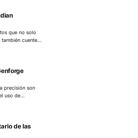
erísticas valiosas,
ndian
ctos que no solo
e también cuenten
 en el Impact
Genforge
la precisión son
el uso de
r el inventario de
xito. Conversamos
ario de las