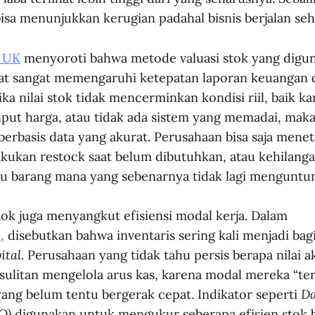
bisa menunjukkan kerugian padahal bisnis berjalan seh
 UK
menyoroti bahwa metode valuasi stok yang digu
t sangat memengaruhi ketepatan laporan keuangan d
a nilai stok tidak mencerminkan kondisi riil, baik ka
nput harga, atau tidak ada sistem yang memadai, mak
k berbasis data yang akurat. Perusahaan bisa saja mene
akukan restock saat belum dibutuhkan, atau kehilang
hu barang mana yang sebenarnya tidak lagi menguntu
stok juga menyangkut efisiensi modal kerja. Dalam
,
disebutkan bahwa inventaris sering kali menjadi bag
ital
. Perusahaan yang tidak tahu persis berapa nilai a
sulitan mengelola arus kas, karena modal mereka “ter
ang belum tentu bergerak cepat. Indikator seperti
Da
O)
digunakan untuk mengukur seberapa efisien stok b