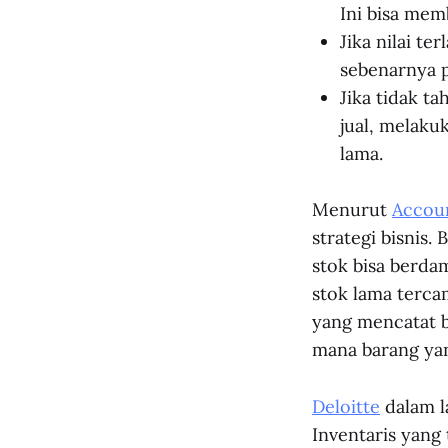
Ini bisa mem
Jika nilai te
sebenarnya p
Jika tidak t
jual, melaku
lama.
Menurut
Accou
strategi bisnis.
stok bisa berda
stok lama terca
yang mencatat b
mana barang ya
Deloitte
dalam l
Inventaris yang