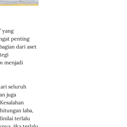
” yang
angat penting
bagian dari aset
tegi
on
menjadi
ari seluruh
an juga
 Kesalahan
hitungan laba,
nilai terlalu
knya, jika terlalu