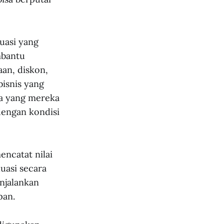
uasi yang
mbantu
an, diskon,
bisnis yang
pa yang mereka
 dengan kondisi
encatat nilai
uasi secara
enjalankan
pan.