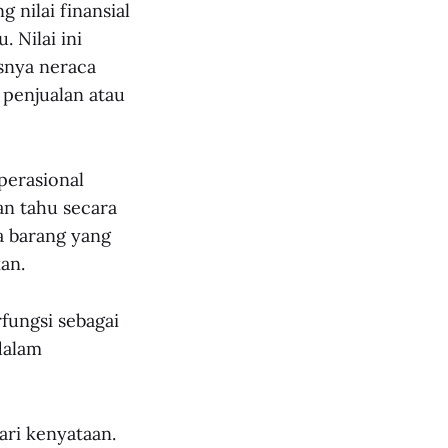
 nilai finansial
 Nilai ini
snya neraca
 penjualan atau
operasional
an tahu secara
a barang yang
an.
fungsi sebagai
dalam
dari kenyataan.