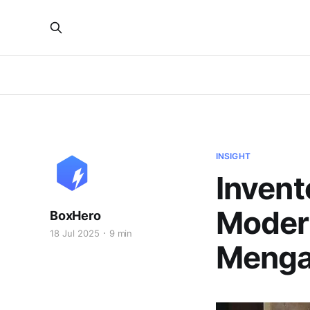
INSIGHT
Invent
Modern
BoxHero
18 Jul 2025
9 min
Menga