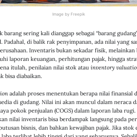
Image by Freepik
ok barang sering kali dianggap sebagai “barang gudang
 Padahal, di balik rak penyimpanan, ada nilai yang s
rusahaan. Inventaris bukan sekadar fisik, melainkan 
i laporan keuangan, perhitungan pajak, hingga stra
ena itulah, penilaian nilai stok atau
inventory valuati
k bisa diabaikan.
tion
adalah proses menentukan berapa nilai finansial d
sedia di gudang. Nilai ini akan muncul dalam neraca d
ya pokok penjualan (COGS) dalam laporan laba rugi.
n nilai inventaris bisa berdampak langsung pada per
tusan bisnis, dan bahkan kewajiban pajak. Jika stok di
 laba terlihat lebih tinggi dari yang seharusnya. Sebali