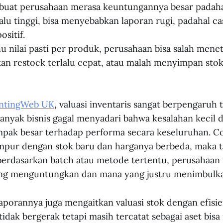
buat perusahaan merasa keuntungannya besar padahal
rlalu tinggi, bisa menyebabkan laporan rugi, padahal ca
ositif.
ahu nilai pasti per produk, perusahaan bisa salah men
kan restock terlalu cepat, atau malah menyimpan stok
ntingWeb UK
, valuasi inventaris sangat berpengaruh
 Banyak bisnis gagal menyadari bahwa kesalahan kecil 
mpak besar terhadap performa secara keseluruhan. Co
mpur dengan stok baru dan harganya berbeda, maka t
erdasarkan batch atau metode tertentu, perusahaan 
ng menguntungkan dan mana yang justru menimbulka
aporannya juga mengaitkan valuasi stok dengan efisie
 tidak bergerak tetapi masih tercatat sebagai aset bi