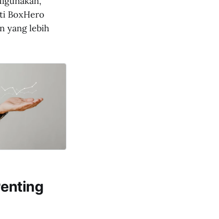
digunakan,
rti BoxHero
n yang lebih
Penting