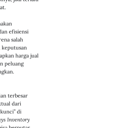
at.
nakan
an efisiensi
rena salah
a keputusan
tapkan harga jual
an peluang
ngkan.
ian terbesar
ktual dari
kunci” di
ys Inventory
isa berputar