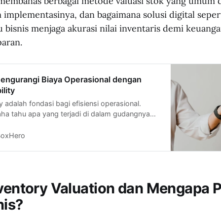
n membahas berbagai metode valuasi stok yang umum 
 implementasinya, dan bagaimana solusi digital sepe
bisnis menjaga akurasi nilai inventaris demi keuanga
paran.
engurangi Biaya Operasional dengan
ility
ty adalah fondasi bagi efisiensi operasional.
aha tahu apa yang terjadi di dalam gudangnya
, maka mereka juga punya kendali untuk
arang, mengurangi pemborosan, dan
BoxHero
pons terhadap permintaan pasar. Semua ini
an bermuara pada satu hal: biaya operasional
dali dan bisnis yang lebih kompetitif.
nventory Valuation dan Mengapa 
nis?