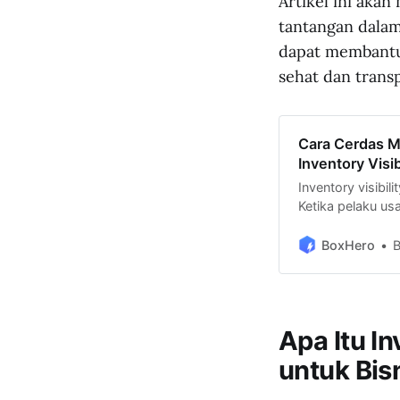
Artikel ini aka
tantangan dalam
dapat membantu 
sehat dan trans
Cara Cerdas M
Inventory Visib
Inventory visibili
Ketika pelaku us
secara real-time
mengatur arus b
BoxHero
mempercepat res
pada akhirnya ak
yang lebih terken
Apa Itu I
untuk Bis