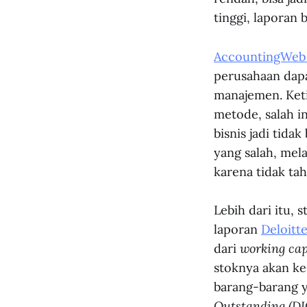
tinggi, laporan 
AccountingWeb
perusahaan dapa
manajemen. Ketik
metode, salah i
bisnis jadi tida
yang salah, mel
karena tidak ta
Lebih dari itu, 
laporan
Deloitte
dari
working cap
stoknya akan ke
barang-barang y
Outstanding (DI