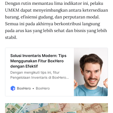
Dengan rutin memantau lima indikator ini, pelaku
UMKM dapat menyeimbangkan antara ketersediaan
barang, efisiensi gudang, dan perputaran modal.
Semua ini pada akhirnya berkontribusi langsung
pada arus kas yang lebih sehat dan bisnis yang lebih
stabil.
Solusi Inventaris Modern: Tips
Menggunakan Fitur BoxHero
dengan Efektif
Dengan mengikuti tips ini, fitur
Pengelolaan Inventaris di BoxHero
membantu bisnis Anda menjaga
akurasi data, meningkatkan
BoxHero
BoxHero
efisiensi operasional, dan
memastikan semua transaksi
tercatat dengan baik. Manajemen
inventaris yang terorganisir adalah
langkah awal menuju kesuksesan