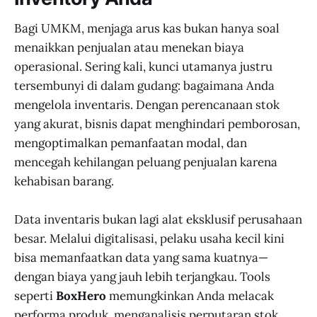
permintaan.
Bagi UMKM, menjaga arus kas bukan hanya soal
menaikkan penjualan atau menekan biaya
operasional. Sering kali, kunci utamanya justru
tersembunyi di dalam gudang: bagaimana Anda
mengelola inventaris. Dengan perencanaan stok
yang akurat, bisnis dapat menghindari pemborosan,
mengoptimalkan pemanfaatan modal, dan
mencegah kehilangan peluang penjualan karena
kehabisan barang.
Data inventaris bukan lagi alat eksklusif perusahaan
besar. Melalui digitalisasi, pelaku usaha kecil kini
bisa memanfaatkan data yang sama kuatnya—
dengan biaya yang jauh lebih terjangkau. Tools
seperti
BoxHero
memungkinkan Anda melacak
performa produk, menganalisis perputaran stok,