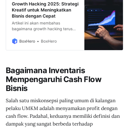
Growth Hacking 2025: Strategi
Kreatif untuk Meningkatkan
Bisnis dengan Cepat
Artikel ini akan membahas
bagaimana growth hacking terus
berkembang dan menjadi strategi
utama dalam pertumbuhan bisnis di
BoxHero
BoxHero
era digital. Mulai dari tren terbaru
yang akan mendominasi tahun
2025, hingga strategi inovatif yang
bisa diterapkan untuk mempercepat
Bagaimana Inventaris
pertumbuhan bisnis.
Mempengaruhi Cash Flow
Bisnis
Salah satu miskonsepsi paling umum di kalangan
pelaku UMKM adalah menyamakan profit dengan
cash flow. Padahal, keduanya memiliki definisi dan
dampak yang sangat berbeda terhadap