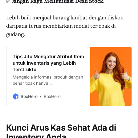
✅
Jangan Ragu Melikuidasi Dead Stock.
Lebih baik menjual barang lambat dengan diskon
daripada terus membiarkan modal terjebak di
gudang.
Tips Jitu Mengatur Atribut Item
untuk Inventaris yang Lebih
Terstruktur
Mengelola informasi produk dengan
benar tidak hanya
menyederhanakan proses
inventaris, tetapi juga mengurangi
BoxHero
BoxHero
risiko kesalahan dalam pelacakan
dan pemesanan barang. Dengan
atribut item yang terorganisir, bisnis
dapat memiliki visibilitas penuh,
Kunci Arus Kas Sehat Ada di
memprediksi kebutuhan pelanggan,
dan menyesuaikan stok sesuai
Inventory Anda