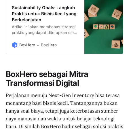
Sustainability Goals: Langkah
Praktis untuk Bisnis Kecil yang
Berkelanjutan
Artikel ini akan membahas strategi
praktis yang dapat diterapkan oleh
UKM untuk mencapai tujuan
keberlanjutan pada tahun 2025.
BoxHero
BoxHero
Dengan langkah-langkah yang
terjangkau dan mudah
diimplementasikan, bisnis Anda
tidak hanya dapat berkontribusi
BoxHero sebagai Mitra
pada masa depan yang lebih hijau,
tetapi juga membangun fondasi
Transformasi Digital
yang lebih kokoh untuk kesuksesan
jangka panjang.
Perjalanan menuju Next-Gen Inventory bisa terasa
menantang bagi bisnis kecil. Tantangannya bukan
hanya soal biaya, tetapi juga keterbatasan sumber
daya manusia dan waktu untuk belajar teknologi
baru. Di sinilah BoxHero hadir sebagai solusi praktis