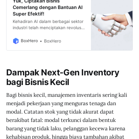
Yuk, Ciptakan Bisnis
Cemerlang dengan Bantuan AI
Super Efektif!
Kehadiran AI dalam berbagai sektor
industri telah menciptakan revolusi
yang luar biasa dalam cara
perusahaan mengelola inventaris
BoxHero
BoxHero
mereka. Mari kita lihat bagaimana
AI memberikan sentuhan ajaibnya
di berbagai bidang!
Dampak Next-Gen Inventory
bagi Bisnis Kecil
Bagi bisnis kecil, manajemen inventaris sering kali
menjadi pekerjaan yang menguras tenaga dan
modal. Catatan stok yang tidak akurat dapat
berakibat fatal: modal terkunci dalam bentuk
barang yang tidak laku, pelanggan kecewa karena
kehabisan produk, hingga biaya tambahan akibat