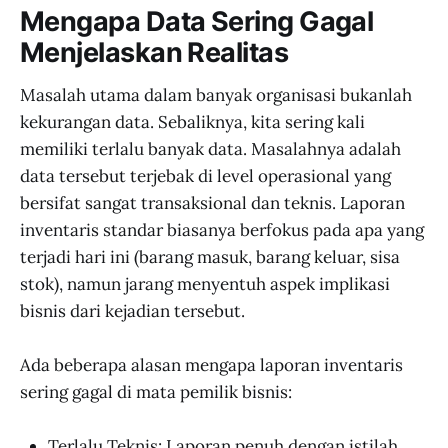
Mengapa Data Sering Gagal
khususnya dalam pengelolaan
inventaris, adalah menyaring data
Menjelaskan Realitas
yang kompleks menjadi informasi
yang bisa ditindaklanjuti secara
Masalah utama dalam banyak organisasi bukanlah
cepat dan akurat.
kekurangan data. Sebaliknya, kita sering kali
memiliki terlalu banyak data. Masalahnya adalah
data tersebut terjebak di level operasional yang
bersifat sangat transaksional dan teknis. Laporan
inventaris standar biasanya berfokus pada apa yang
terjadi hari ini (barang masuk, barang keluar, sisa
stok), namun jarang menyentuh aspek implikasi
bisnis dari kejadian tersebut.
Ada beberapa alasan mengapa laporan inventaris
sering gagal di mata pemilik bisnis:
Terlalu Teknis: Laporan penuh dengan istilah