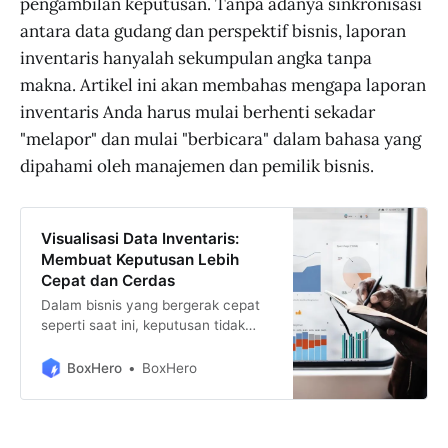
pengambilan keputusan. Tanpa adanya sinkronisasi
antara data gudang dan perspektif bisnis, laporan
inventaris hanyalah sekumpulan angka tanpa
makna. Artikel ini akan membahas mengapa laporan
inventaris Anda harus mulai berhenti sekadar
"melapor" dan mulai "berbicara" dalam bahasa yang
dipahami oleh manajemen dan pemilik bisnis.
Visualisasi Data Inventaris:
Membuat Keputusan Lebih
Cepat dan Cerdas
Dalam bisnis yang bergerak cepat
seperti saat ini, keputusan tidak
bisa lagi hanya mengandalkan
intuisi atau tebakan. Setiap
BoxHero
BoxHero
keputusan harus didukung oleh
data yang kuat dan mudah
dipahami. Salah satu tantangan
terbesar bagi banyak bisnis,