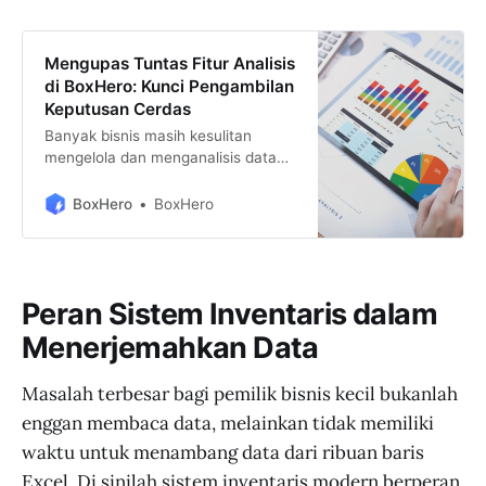
Mengupas Tuntas Fitur Analisis
di BoxHero: Kunci Pengambilan
Keputusan Cerdas
Banyak bisnis masih kesulitan
mengelola dan menganalisis data
secara efektif. Nah, di sinilah
BoxHero masuk sebagai solusi yang
BoxHero
BoxHero
pintar dan inovatif. Dengan fitur-
fitur analisis yang dirancang khusus
untuk memenuhi kebutuhan bisnis
modern, BoxHero mempermudah
Peran Sistem Inventaris dalam
Anda mendapatkan gambaran
lengkap tentang inventaris Anda,
Menerjemahkan Data
mulai dari ringkasan transaksi
hingga analisis profitabilitas dan
Masalah terbesar bagi pemilik bisnis kecil bukanlah
perputaran stok.
enggan membaca data, melainkan tidak memiliki
waktu untuk menambang data dari ribuan baris
Excel. Di sinilah sistem inventaris modern berperan