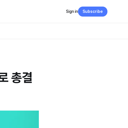
Sign in
Subscribe
로 총결