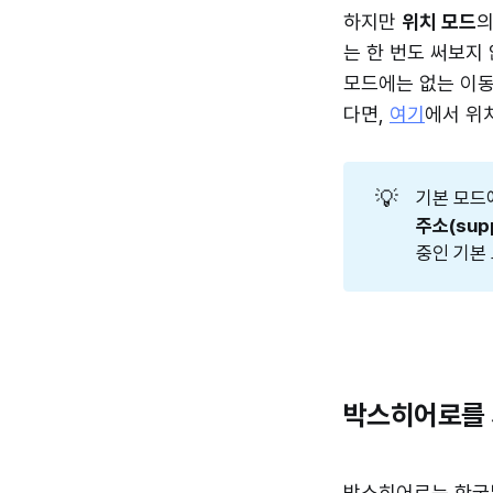
하지만
위치 모드
의
는 한 번도 써보지
모드에는 없는 이동
다면,
여기
에서 위
💡
기본 모드
주소(sup
중인 기본
박스히어로를 
박스히어로는 한국