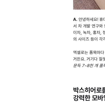
A.
안녕하세요! 휴
서 차 개발 연구와
이차, 녹차, 홍차
의 사이즈 등이 각
엑셀로는 품목마다
거든요. 거기다 잘
문득 7~8천 개 
박스히어로를
강력한 모바