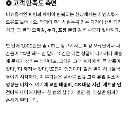
❷ 고객 만족도 측면
비효율적인 피킹과 패킹이 반복되는 현장에서는 자연스럽게
오류도 늘어나요. 작업이 촉박해질수록 검수 과정이 생략되기
쉽고, 그 결과
오피킹, 누락, 포장 불량
같은 사고가 잦아지죠.
한 달에 1,000건을 출고하는 창고에서는 피킹 오류율이나 파
손율이 1%만 돼도 한 달에 10건은 다른 상품이 나가거나 배송
에 문제가 생기는 셈인데요. 그러면 고객 후기에 '다른 상품이
왔다', '다 깨져서 왔다', '포장이 엉망이다' 같은 말이 하나둘씩
쌓이기 시작해요. 이 후기들은 곧바로
신규 고객 유입 감소
에
영향을 미치죠. 여기에
교환 배송비, CS 대응 시간, 재포장 인
건비
까지 더해지면서 한 번의 실수가 몇만 원, 몇십만 원짜리
손해가 된답니다.