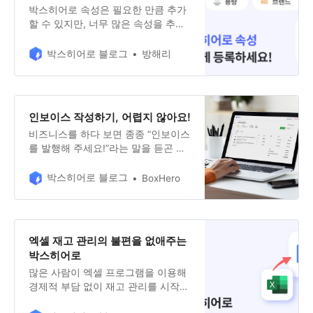
박스히어로 속성은 필요한 만큼 추가
할 수 있지만, 너무 많은 속성을 추가
하면 오히려 제품 관리가 복잡해질 수
있어요. 속성 등록에 어려움을 겪고
박스히어로 블로그
방해리
계신 분을 위해, 박스히어로 속성 등
록 팁을 준비했어요. 효과적인 속성
등록으로 더 정교한 재고 관리를 실천
해 보세요!
인보이스 작성하기, 어렵지 않아요!
비즈니스를 하다 보면 종종 “인보이스
를 발행해 주세요!”라는 말을 듣곤 하
지요. 모호했던 인보이스의 개념부터
인보이스에 꼭 들어가야 하는 항목,
박스히어로 블로그
BoxHero
인보이스를 작성하는 도구까지! 인보
이스에 관한 모든 것을 박스히어로 블
로그에서 쉽고 자세하게 알려드릴게
요.
엑셀 재고 관리의 불편을 없애주는
박스히어로
많은 사람이 엑셀 프로그램을 이용해
경제적 부담 없이 재고 관리를 시작해
요. 함수만 다룰 줄 알면 다양한 계산