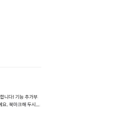
능 추가부
에요. 북마크해 두시면
 업데이