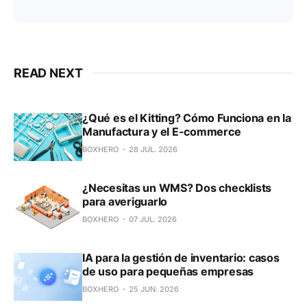
READ NEXT
¿Qué es el Kitting? Cómo Funciona en la
Manufactura y el E-commerce
BOXHERO
28 JUL. 2026
¿Necesitas un WMS? Dos checklists
para averiguarlo
BOXHERO
07 JUL. 2026
IA para la gestión de inventario: casos
de uso para pequeñas empresas
BOXHERO
25 JUN. 2026