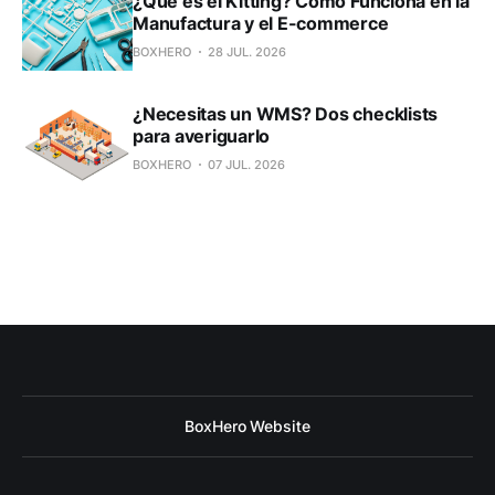
¿Qué es el Kitting? Cómo Funciona en la
Manufactura y el E-commerce
BOXHERO
28 JUL. 2026
¿Necesitas un WMS? Dos checklists
para averiguarlo
BOXHERO
07 JUL. 2026
BoxHero Website