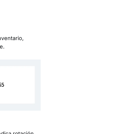
nventario,
e.
dica rotación