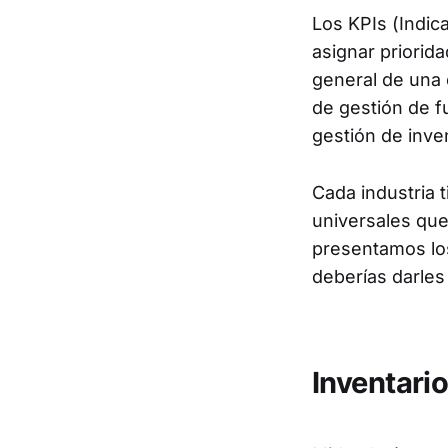
Los KPIs (Indi
asignar priorid
general de una 
de gestión de f
gestión de inven
Cada industria 
universales que
presentamos los
deberías darles
Inventari