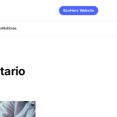
BoxHero Website
to
Noticias
tario