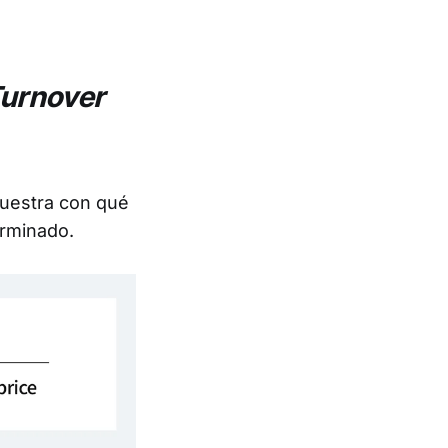
Turnover
Muestra con qué
erminado.