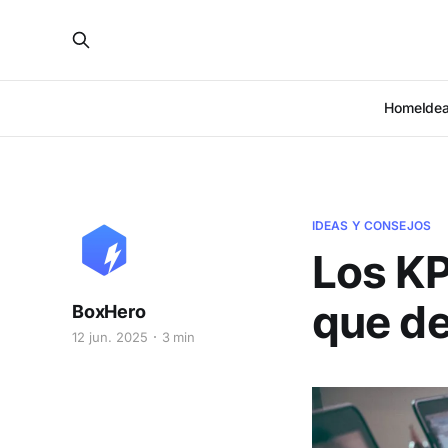
Home
Ide
IDEAS Y CONSEJOS
Los KP
que d
BoxHero
12 jun. 2025
3 min