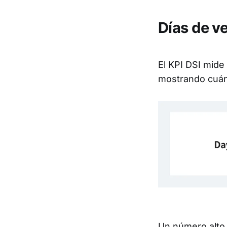
Días de ve
El KPI DSI mide 
mostrando cuán
Un número alto 