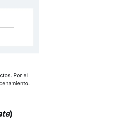
ctos. Por el
macenamiento.
ate
)