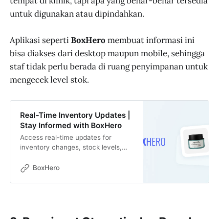
tempat di klinik, tapi apa yang benar-benar tersedia
untuk digunakan atau dipindahkan.
Aplikasi seperti
BoxHero
membuat informasi ini
bisa diakses dari desktop maupun mobile, sehingga
staf tidak perlu berada di ruang penyimpanan untuk
mengecek level stok.
Real-Time Inventory Updates |
Stay Informed with BoxHero
Access real-time updates for
inventory changes, stock levels,
and location transfers. BoxHero
provides data accuracy and instant
BoxHero
syncing across all devices.