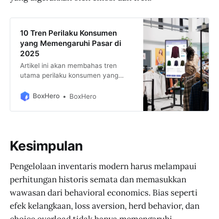
10 Tren Perilaku Konsumen
yang Memengaruhi Pasar di
2025
Artikel ini akan membahas tren
utama perilaku konsumen yang
diperkirakan akan memengaruhi
pasar di tahun 2025. Tidak hanya
BoxHero
BoxHero
itu, kita juga akan melihat
bagaimana perubahan ini
menciptakan peluang dan
tantangan baru bagi bisnis. Pada
Kesimpulan
akhirnya, artikel ini akan
memberikan wawasan tentang
strategi-strategi yang dapat
Pengelolaan inventaris modern harus melampaui
diterapkan, termasuk bagaimana
perhitungan historis semata dan memasukkan
solusi seperti BoxHero dapat
wawasan dari behavioral economics. Bias seperti
membantu bisnis untuk beradaptasi
dan tetap relevan di tengah
efek kelangkaan, loss aversion, herd behavior, dan
dinamika pasar yang terus berubah.