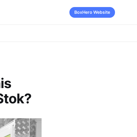
BoxHero Website
is
Stok?