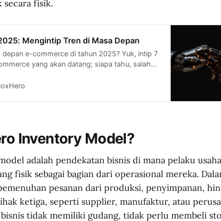
secara fisik.
025: Mengintip Tren di Masa Depan
depan e-commerce di tahun 2025? Yuk, intip 7
commerce yang akan datang; siapa tahu, salah
nginspirasi bisnis kamu!
BoxHero
ero Inventory Model?
model adalah pendekatan bisnis di mana pelaku usaha
g fisik sebagai bagian dari operasional mereka. Dala
 pemenuhan pesanan dari produksi, penyimpanan, hin
ihak ketiga, seperti supplier, manufaktur, atau perusa
 bisnis tidak memiliki gudang, tidak perlu membeli s