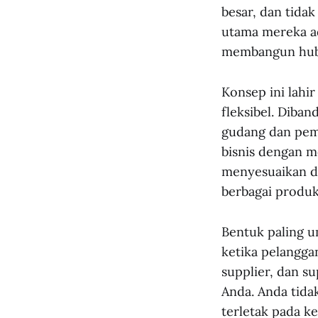
besar, dan tida
utama mereka ad
membangun hub
Konsep ini lahi
fleksibel. Diba
gudang dan pem
bisnis dengan mo
menyesuaikan di
berbagai produk 
Bentuk paling u
ketika pelangga
supplier, dan s
Anda. Anda tida
terletak pada ke