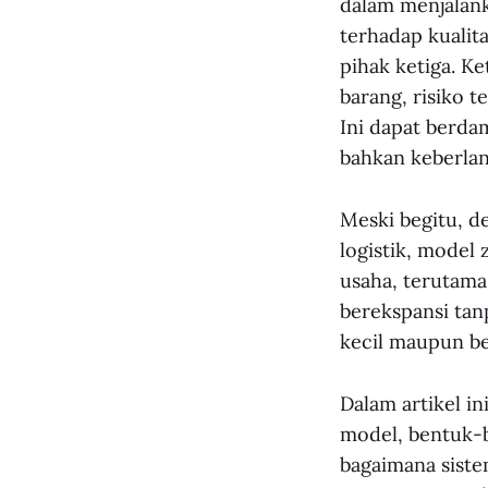
dalam menjalanka
terhadap kualit
pihak ketiga. Ke
barang, risiko t
Ini dapat berda
bahkan keberlanj
Meski begitu, d
logistik, model
usaha, terutama 
berekspansi tan
kecil maupun be
Dalam artikel in
model, bentuk-b
bagaimana sistem