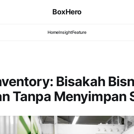
BoxHero
Home
Insight
Feature
nventory: Bisakah Bisn
lan Tanpa Menyimpan 