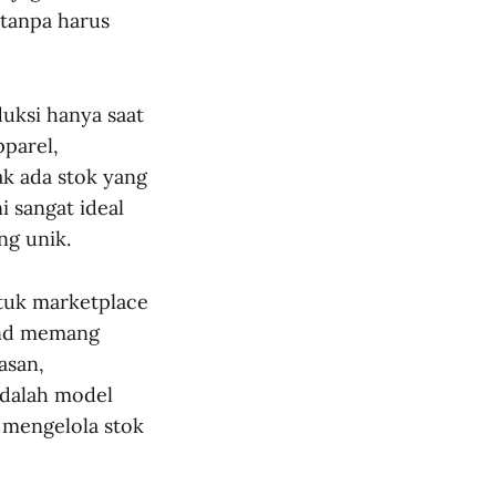
tanpa harus
uksi hanya saat
pparel,
ak ada stok yang
i sangat ideal
ng unik.
ntuk marketplace
and memang
asan,
 adalah model
k mengelola stok