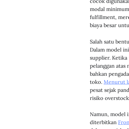
cocok digunakan
modal minimum.
fulfillment, me
biaya besar unt
Salah satu bent
Dalam model ini
supplier. Ketik
pelanggan atas n
bahkan pengadaa
toko.
Menurut l
pesat sejak pa
risiko overstock
Namun, model in
diterbitkan
Fron