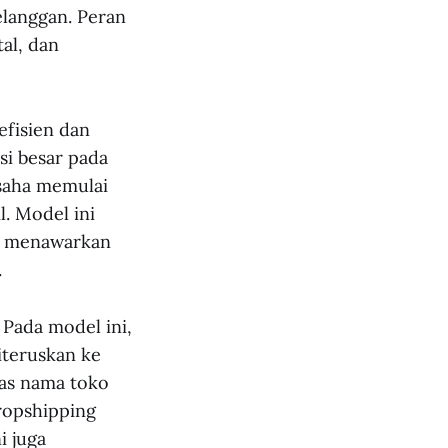
elanggan. Peran
al, dan
efisien dan
si besar pada
saha memulai
l. Model ini
sa menawarkan
.
Pada model ini,
iteruskan ke
tas nama toko
ropshipping
i juga