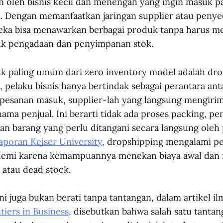
 oleh bisnis kecil dan menengah yang ingin masuk p
 Dengan memanfaatkan jaringan supplier atau penye
reka bisa menawarkan berbagai produk tanpa harus m
uk pengadaan dan penyimpanan stok.
uk paling umum dari zero inventory model adalah dro
, pelaku bisnis hanya bertindak sebagai perantara an
a pesanan masuk, supplier-lah yang langsung mengiri
ama penjual. Ini berarti tidak ada proses packing, pe
n barang yang perlu ditangani secara langsung oleh 
aporan Keiser University
, dropshipping mengalami 
ndemi karena kemampuannya menekan biaya awal dan
 atau dead stock.
i juga bukan berati tanpa tantangan, dalam artikel il
tiers in Business
, disebutkan bahwa salah satu tantan