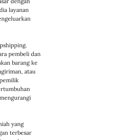
asar dengan
dia layanan
engeluarkan
pshipping.
tara pembeli dan
mkan barang ke
ngiriman, atau
pemilik
pertumbuhan
 mengurangi
miah yang
gan terbesar