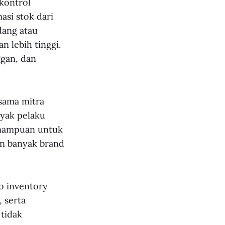
 kontrol
asi stok dari
dang atau
n lebih tinggi.
ggan, dan
rsama mitra
nyak pelaku
 kemampuan untuk
in banyak brand
ro inventory
 serta
 tidak