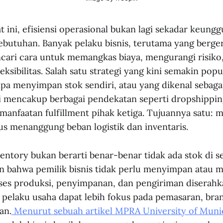
aat ini, efisiensi operasional bukan lagi sekadar keungg
ebutuhan. Banyak pelaku bisnis, terutama yang berger
ari cara untuk memangkas biaya, mengurangi risiko
ksibilitas. Salah satu strategi yang kini semakin popu
npa menyimpan stok sendiri, atau yang dikenal sebag
ni mencakup berbagai pendekatan seperti dropshippin
anfaatan fulfillment pihak ketiga. Tujuannya satu: 
rus menanggung beban logistik dan inventaris.
entory bukan berarti benar-benar tidak ada stok di se
n bahwa pemilik bisnis tidak perlu menyimpan atau 
roses produksi, penyimpanan, dan pengiriman diserah
a pelaku usaha dapat lebih fokus pada pemasaran, bra
an.
Menurut sebuah artikel MPRA University of Muni