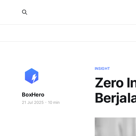
INSIGHT
Zero I
Berja
BoxHero
21 Jul 2025
10 min