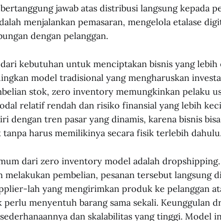
k bertanggung jawab atas distribusi langsung kepada p
alah menjalankan pemasaran, mengelola etalase digit
ungan dengan pelanggan.
r dari kebutuhan untuk menciptakan bisnis yang lebih 
ndingkan model tradisional yang mengharuskan investa
belian stok, zero inventory memungkinkan pelaku u
dal relatif rendah dan risiko finansial yang lebih keci
ri dengan tren pasar yang dinamis, karena bisnis bi
tanpa harus memilikinya secara fisik terlebih dahulu
mum dari zero inventory model adalah dropshipping. 
n melakukan pembelian, pesanan tersebut langsung d
upplier-lah yang mengirimkan produk ke pelanggan a
k perlu menyentuh barang sama sekali. Keunggulan d
sederhanaannya dan skalabilitas yang tinggi. Model in