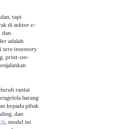
ulan, tapi
ak di sektor e-
, dan
ler adalah
ai
zero inventory
g, print-on-
menjalankan
luruh rantai
mengelola barang
kan kepada pihak
nding, dan
ch
, model ini