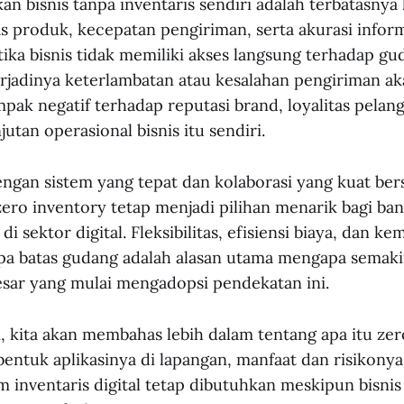
n bisnis tanpa inventaris sendiri adalah terbatasnya
as produk, kecepatan pengiriman, serta akurasi inform
tika bisnis tidak memiliki akses langsung terhadap gu
erjadinya keterlambatan atau kesalahan pengiriman aka
mpak negatif terhadap reputasi brand, loyalitas pelan
utan operasional bisnis itu sendiri.
engan sistem yang tepat dan kolaborasi yang kuat be
 zero inventory tetap menjadi pilihan menarik bagi ba
di sektor digital. Fleksibilitas, efisiensi biaya, dan
pa batas gudang adalah alasan utama mengapa semak
sar yang mulai mengadopsi pendekatan ini.
i, kita akan membahas lebih dalam tentang apa itu ze
entuk aplikasinya di lapangan, manfaat dan risikonya,
 inventaris digital tetap dibutuhkan meskipun bisnis