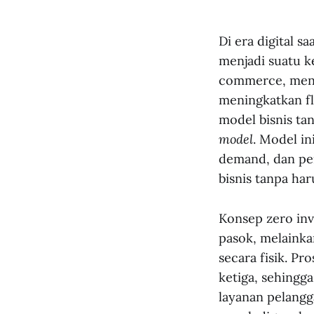
Di era digital s
menjadi suatu k
commerce, menc
meningkatkan fle
model bisnis ta
model
. Model i
demand, dan pem
bisnis tanpa ha
Konsep zero inv
pasok, melainka
secara fisik. P
ketiga, sehingg
layanan pelangg