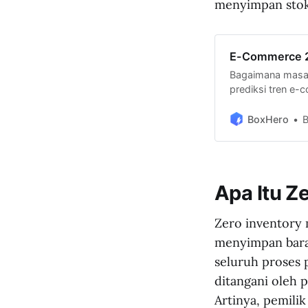
menyimpan stok 
E-Commerce 2
Bagaimana masa 
prediksi tren e-
satunya bakal me
BoxHero
Apa Itu Z
Zero inventory 
menyimpan baran
seluruh proses
ditangani oleh p
Artinya, pemilik