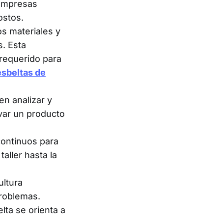
s empresas
ostos.
os materiales y
. Esta
 requerido para
esbeltas de
en analizar y
evar un producto
ontinuos para
aller hasta la
ltura
roblemas.
lta se orienta a