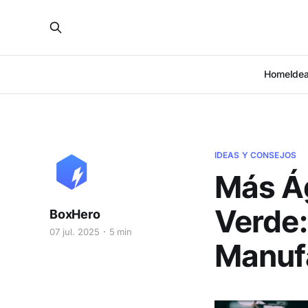
Home
Ide
IDEAS Y CONSEJOS
Más Ág
Verde:
BoxHero
07 jul. 2025
5 min
Manufa