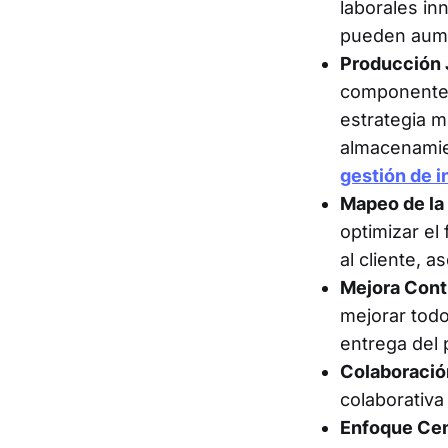
laborales inn
pueden aumen
Producción J
componentes 
estrategia m
almacenamie
gestión de i
Mapeo de la
optimizar el
al cliente, 
Mejora Cont
mejorar todo
entrega del 
Colaboración
colaborativ
Enfoque Cent