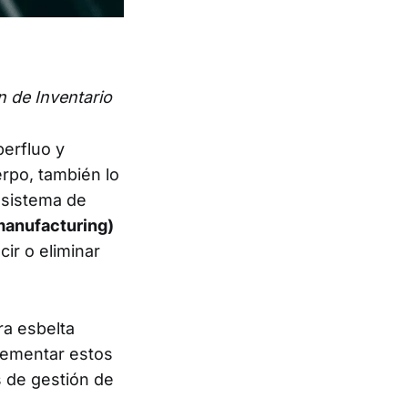
n de Inventario
perfluo y
rpo, también lo
 sistema de
manufacturing)
ir o eliminar
ra esbelta
lementar estos
s de gestión de