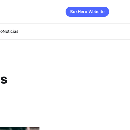
BoxHero Website
to
Noticias
ás