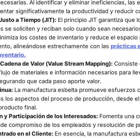
ecesarias. Al identificar y eliminar ineficiencias, la
tar significativamente la productividad y reducir c
usto a Tiempo (JIT):
El principio JIT garantiza que l
se soliciten y reciban solo cuando sean necesarios
inimiza los costes de inventario y reduce el espacio
nto, alineándose estrechamente con las
prácticas 
nventario.
 Cadena de Valor (Value Stream Mapping):
Consiste 
 flujo de materiales e información necesarios para ll
asegurando que cada paso aporte valor.
inua:
La manufactura esbelta promueve esfuerzos c
s los aspectos del proceso de producción, desde el t
producto final.
 y Participación de los Interesados:
Fomenta una cu
a de compromiso de los empleados y resolución de p
rado en el Cliente:
En esencia, la manufactura esbe