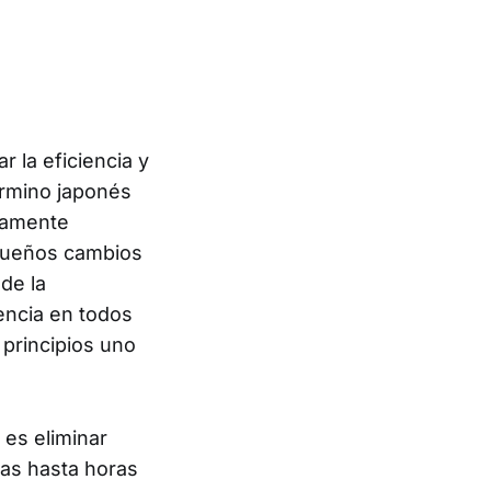
 la eficiencia y
érmino japonés
ndamente
equeños cambios
de la
iencia en todos
principios uno
 es eliminar
mas hasta horas