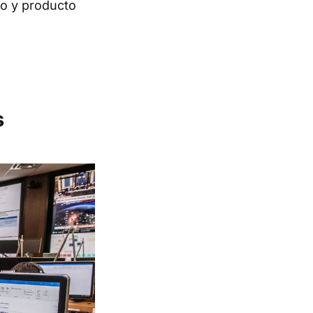
so y producto
s