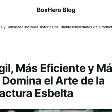
BoxHero Blog
as y Consejos
Funciones
Historias de Clientes
Novedades del Produc
il, Más Eficiente y M
 Domina el Arte de la
ctura Esbelta