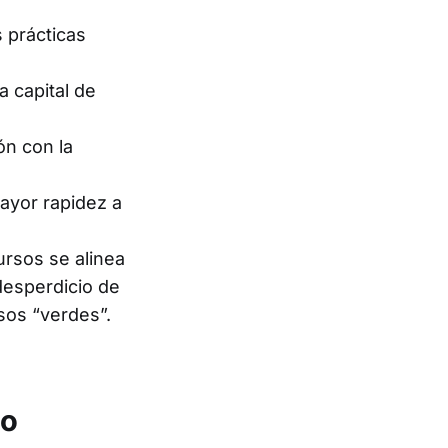
 prácticas
a capital de
ón con la
yor rapidez a
ursos se alinea
desperdicio de
sos “verdes”.
io