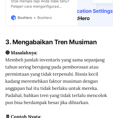
Stok menipis tapi Anda tidak tahu?
Pelajari cara mengonfigurasi
notifikasi BoxHero dari pengingat
stok rendah, hingga laporan
BoxHero
BoxHero
mingguan agar tidak ada yang
terlewat.
3. Mengabaikan Tren Musiman
🔴 Masalahnya:
Membeli jumlah inventaris yang sama sepanjang
tahun sering berujung pada pemborosan atau
permintaan yang tidak terpenuhi. Bisnis kecil
kadang meremehkan faktor musiman dengan
anggapan hal itu tidak berlaku untuk mereka.
Padahal, bahkan tren yang tidak terlalu mencolok
pun bisa berdampak besar jika dibiarkan.
🧾 Contoh Nyata: