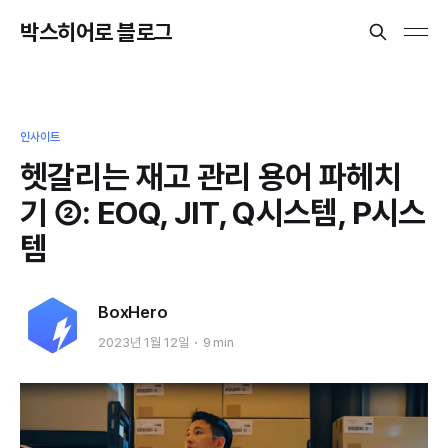
박스히어로 블로그
인사이트
헷갈리는 재고 관리 용어 파헤치
기 ②: EOQ, JIT, Q시스템, P시스
템
BoxHero
2023년 1월 12일
9 min