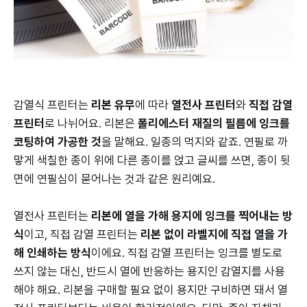
감열식 프린터는
리본 유무
에 따라
열전사 프린터
와
직접 감열
프린터
로 나뉘어요. 리본은
폴리에스터 재질의 필름에 잉크를
코팅하여 가공한 것
을 말해요. 일종의 먹지와 같죠. 연필로 까
맣게 색칠한 종이 위에 다른 종이를 얹고 글씨를 쓰면, 종이 뒷
면에 연필심이 묻어나는 것과 같은 원리예요.
열전사 프린터는
리본에 열을 가해 용지에 잉크를 찍어내는 방
식
이고, 직접 감열 프린터는
리본 없이 라벨지에 직접 열을 가
해 인쇄하는 방식
이에요. 직접 감열 프린터는 잉크를 별도로
쓰지 않는 대신, 반드시 열에 반응하는 용지인 감열지를 사용
해야 해요. 리본을 구매할 필요 없이 용지만 구비하면 돼서 열