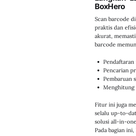
BoxHero
Scan barcode di
praktis dan efis
akurat, memastik
barcode memung
Pendaftaran 
Pencarian p
Pembaruan s
Menghitung 
Fitur ini juga 
selalu up-to-d
solusi all-in-on
Pada bagian ini