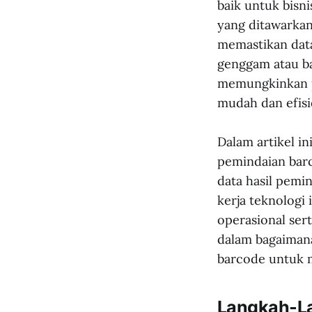
baik untuk bisn
yang ditawarka
memastikan data
genggam atau ba
memungkinkan pr
mudah dan efisi
Dalam artikel i
pemindaian barc
data hasil pemi
kerja teknologi
operasional sert
dalam bagaiman
barcode untuk 
Langkah-La