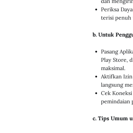
dan mengirim
Periksa Daya
terisi penuh
b. Untuk Pengg
Pasang Aplik
Play Store, 
maksimal.
Aktifkan Izi
langsung mem
Cek Koneksi I
pemindaian p
c. Tips Umum u