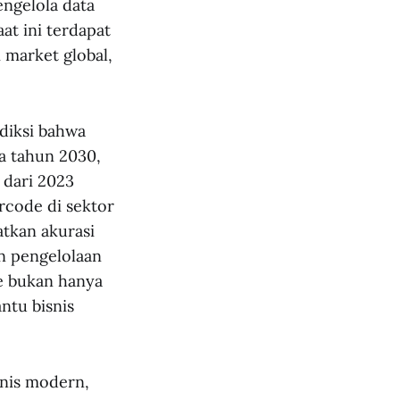
engelola data
saat ini terdapat
 market global,
iksi bahwa
a tahun 2030,
 dari 2023
rcode di sektor
tkan akurasi
an pengelolaan
e bukan hanya
ntu bisnis
snis modern,