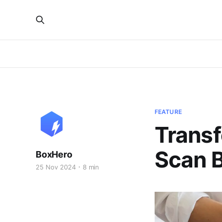
FEATURE
Transf
Scan B
BoxHero
25 Nov 2024
8 min