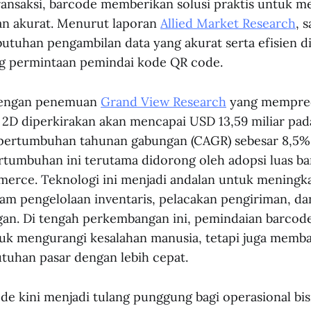
ransaksi, barcode memberikan solusi praktis untuk m
an akurat. Menurut laporan
Allied Market Research
, 
utuhan pengambilan data yang akurat serta efisien di
 permintaan pemindai kode QR code.
 dengan penemuan
Grand View Research
yang mempred
2D diperkirakan akan mencapai USD 13,59 miliar pad
 pertumbuhan tahunan gabungan (CAGR) sebesar 8,5%
rtumbuhan ini terutama didorong oleh adopsi luas ba
merce. Teknologi ini menjadi andalan untuk meningka
alam pengelolaan inventaris, pelacakan pengiriman, d
gan. Di tengah perkembangan ini, pemindaian barcod
tuk mengurangi kesalahan manusia, tetapi juga memba
uhan pasar dengan lebih cepat.
de kini menjadi tulang punggung bagi operasional bi