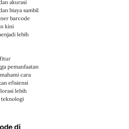
dan akurasi
an biaya sambil
nner barcode
n kini
enjadi lebih
fitur
gga pemanfaatan
memahami cara
an efisiensi
lorasi lebih
teknologi
ode di