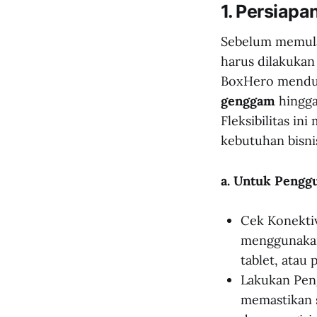
1. Persiapa
Sebelum memula
harus dilakukan
BoxHero menduk
genggam
hingg
Fleksibilitas i
kebutuhan bisni
a. Untuk Pengg
Cek Konektiv
menggunakan
tablet, atau
Lakukan Peng
memastikan 