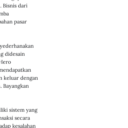
 Bisnis dari
omba
ahan pasar
enyederhanakan
g didesain
xHero
a mendapatkan
an keluar dengan
n. Bayangkan
iki sistem yang
saksi secara
hadap kesalahan