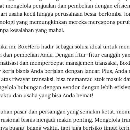
at mengelola penjualan dan pembelian dengan efisien.
 dari usaha kecil hingga perusahaan besar berlomba-l
nologi yang memungkinkan mereka merespons perub
npa kesalahan yang mahal.
ika ini, BoxHero hadir sebagai solusi ideal untuk m
n dan pembelian Anda. Dengan fitur-fitur canggih yan
atisasi dan mempercepat manajemen transaksi, Bo
 kerja bisnis Anda berjalan dengan lancar. Plus, And
uh atas riwayat transaksi, bisa memantau stok masuk d
gelola hubungan dengan vendor dengan lebih efisie
aktu dan usaha yang bisa Anda hemat!
uhan pasar dan persaingan yang semakin ketat, memil
sional bisnis menjadi makin penting. Mengelola tran
nya buang-buang waktu, tapi juga berisiko tinggi ter