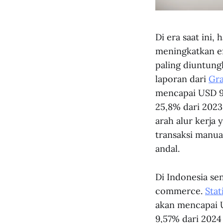
Di era saat ini
meningkatkan ef
paling diuntung
laporan dari
Gra
mencapai USD 9
25,8% dari 2023
arah alur kerja 
transaksi manual
andal.
Di Indonesia sen
commerce.
Stat
akan mencapai 
9,57% dari 2024