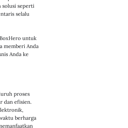
solusi seperti
ntaris selalu
n BoxHero untuk
isa memberi Anda
snis Anda ke
luruh proses
 dan efisien.
ektronik,
waktu berharga
 memanfaatkan