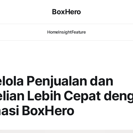
BoxHero
Home
Insight
Feature
ola Penjualan dan
lian Lebih Cepat den
asi BoxHero