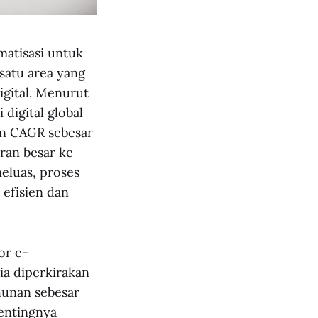
matisasi untuk
satu area yang
igital. Menurut
digital global
an CAGR sebesar
ran besar ke
meluas, proses
 efisien dan
or e-
a diperkirakan
hunan sebesar
entingnya