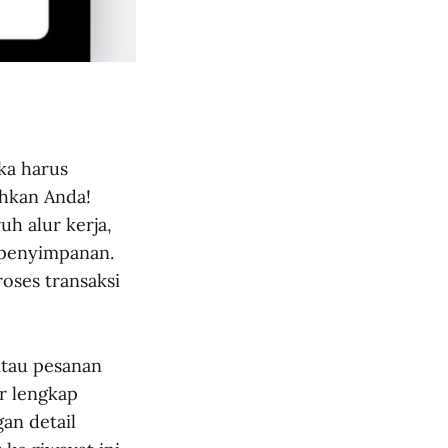
ika harus
hkan Anda!
h alur kerja,
a penyimpanan.
oses transaksi
ntau pesanan
r lengkap
an detail