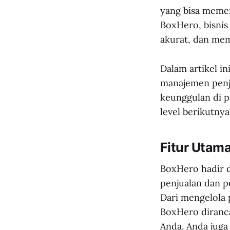
yang bisa memen
BoxHero, bisnis 
akurat, dan mem
Dalam artikel i
manajemen penju
keunggulan di p
level berikutnya
Fitur Utam
BoxHero hadir d
penjualan dan pe
Dari mengelola
BoxHero diranc
Anda. Anda jug