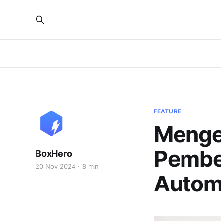
FEATURE
Mengel
Pembe
BoxHero
20 Nov 2024
8 min
Autom