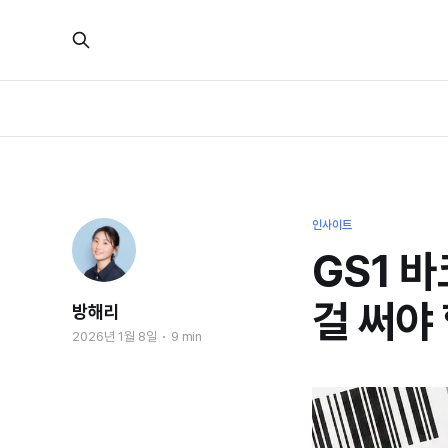
인사이트
GS1 
걸 써야
방해리
2026년 1월 8일
9 min