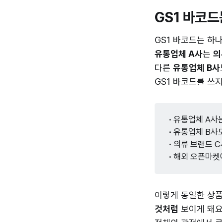
GS1 바코드
GS1 바코드는 하
유통업체 A사
는
의
다른
유통업체 B사
GS1 바코드를 쓰
∙ 
유통업체 A사
∙ 
유통업체 B사
∙ 
의류 브랜드 
∙ 
해외 오픈마켓
이렇게 동일한 상
것처럼
보이게 돼요