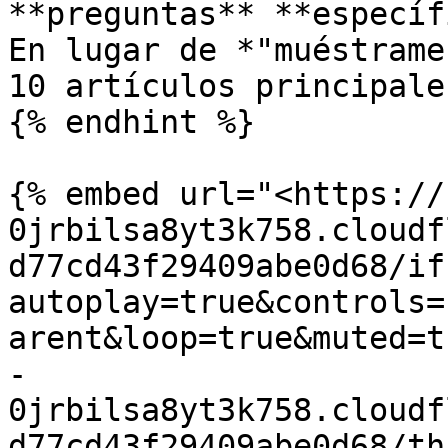
**preguntas** **específ
En lugar de *"muéstrame
10 artículos principale
{% endhint %}

{% embed url="<https://
0jrbilsa8yt3k758.cloudf
d77cd43f29409abe0d68/if
autoplay=true&controls=
arent&loop=true&muted=t
-
0jrbilsa8yt3k758.cloudf
d77cd43f29409abe0d68/th