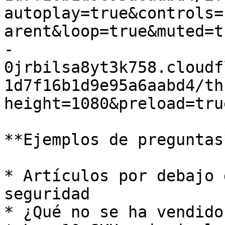
autoplay=true&controls=
arent&loop=true&muted=t
-
0jrbilsa8yt3k758.cloudf
1d7f16b1d9e95a6aabd4/th
height=1080&preload=tru
**Ejemplos de preguntas*
* Artículos por debajo 
seguridad

* ¿Qué no se ha vendido