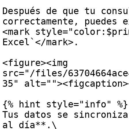
Después de que tu consu
correctamente, puedes e
<mark style="color:$pri
Excel`</mark>.

<figure><img 
src="/files/63704664ace
35" alt=""><figcaption>
{% hint style="info" %}

Tus datos se sincroniza
al día**.\
