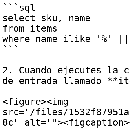
```sql

select sku, name 

from items 

where name ilike '%' ||
```

2. Cuando ejecutes la c
de entrada llamado **it
<figure><img 
src="/files/1532f87951a
8c" alt=""><figcaption>