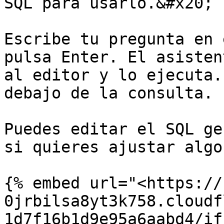
SQL para usarlo.&#x20;

Escribe tu pregunta en 
pulsa Enter. El asisten
al editor y lo ejecuta.
debajo de la consulta.

Puedes editar el SQL ge
si quieres ajustar algo.
{% embed url="<https://
0jrbilsa8yt3k758.cloudf
1d7f16b1d9e95a6aabd4/if